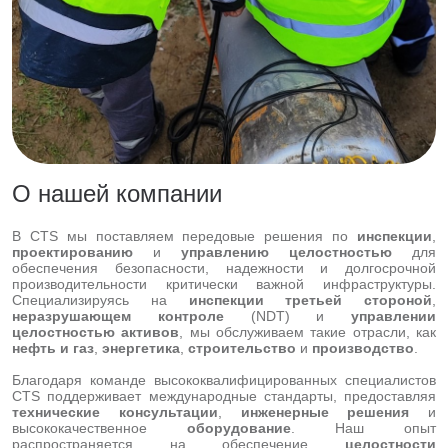
О нашей компании
В CTS мы поставляем передовые решения по
инспекции
,
проектированию
и
управлению целостностью
для
обеспечения безопасности, надежности и долгосрочной
производительности критически важной инфраструктуры.
Специализируясь на
инспекции третьей стороной
,
неразрушающем контроле
(NDT) и
управлении
целостностью активов
, мы обслуживаем такие отрасли, как
нефть и газ
,
энергетика
,
строительство
и
производство
.
Благодаря команде высококвалифицированных специалистов
CTS поддерживает международные стандарты, предоставляя
технические консультации
,
инженерные решения
и
высококачественное
оборудование
. Наш опыт
распространяется на обеспечение
целостности