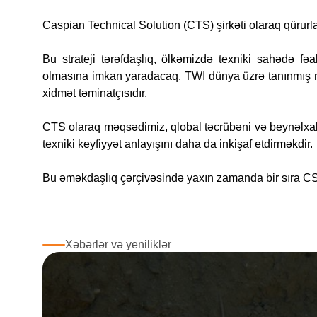
Caspian Technical Solution (CTS) şirkəti olaraq qürurla
Bu strateji tərəfdaşlıq, ölkəmizdə texniki sahədə fə
olmasına imkan yaradacaq. TWI dünya üzrə tanınmış mühə
xidmət təminatçısıdır.
CTS olaraq məqsədimiz, qlobal təcrübəni və beynəlxalq
texniki keyfiyyət anlayışını daha da inkişaf etdirməkdir.
Bu əməkdaşlıq çərçivəsində yaxın zamanda bir sıra CS
Xəbərlər və yeniliklər