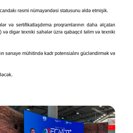
rbaycandakı rəsmi nümayəndəsi statusunu əldə etmişik.
lər və sertifikatlaşdırma proqramlarının daha əlçatan
və digər texniki sahələr üzrə qabaqcıl təlim və texniki
nın sənaye mühitində kadr potensialını gücləndirmək və
ləcək.