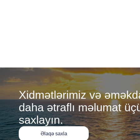
Xidmətlərimiz və əməkdaş
daha ətraflı məlumat üç
saxlayın.
Əlaqə saxla