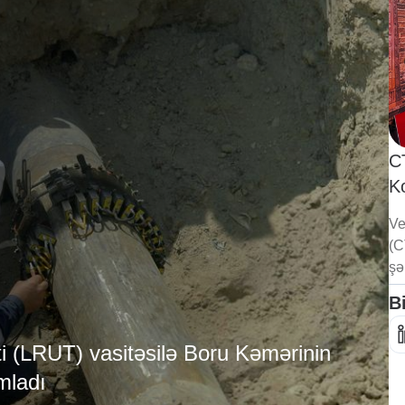
C
K
Ve
(C
şə
B
i (LRUT) vasitəsilə Boru Kəmərinin
mladı