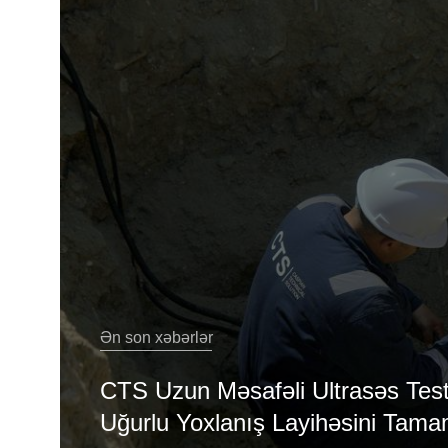
Ən son xəbərlər
CTS Uzun Məsafəli Ultrasəs Test
Uğurlu Yoxlanış Layihəsini Tama