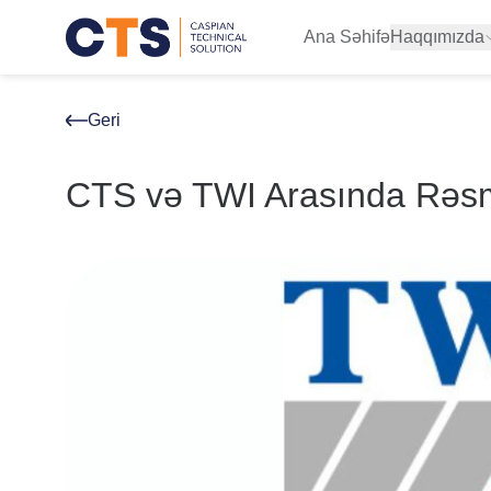
Ana Səhifə
Haqqımızda
Biz kimik?
Siyasətləri
Geri
Sertifikatlar
CTS və TWI Arasında Rəsm
Missiyamız
Vizyonumu