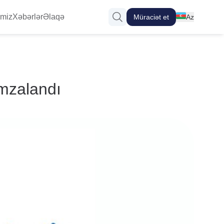
imiz
Xəbərlər
Əlaqə
Müraciət et
Az
En
Ru
mzalandı