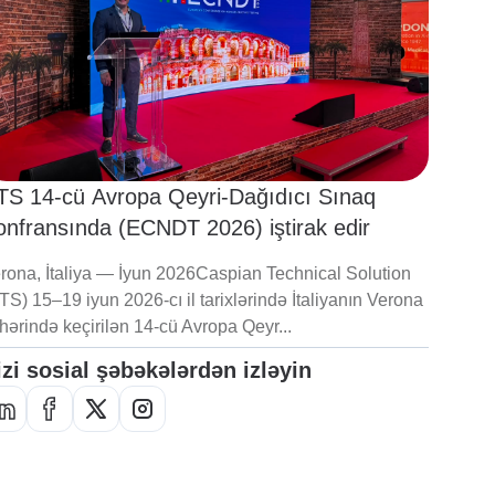
TS 14-cü Avropa Qeyri-Dağıdıcı Sınaq
onfransında (ECNDT 2026) iştirak edir
rona, İtaliya — İyun 2026Caspian Technical Solution
TS) 15–19 iyun 2026-cı il tarixlərində İtaliyanın Verona
hərində keçirilən 14-cü Avropa Qeyr...
izi sosial şəbəkələrdən izləyin